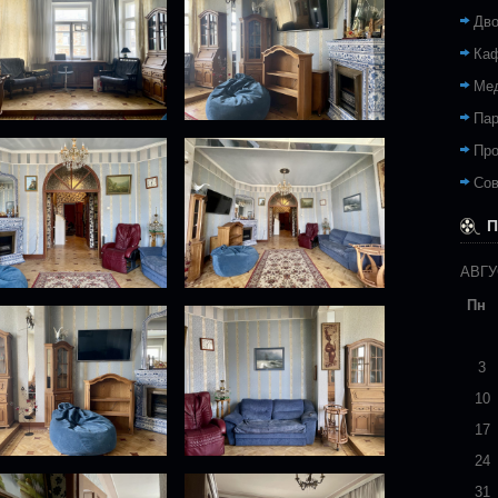
Дв
Каф
Ме
Пар
Про
Сов
П
АВГУ
Пн
3
10
17
24
31