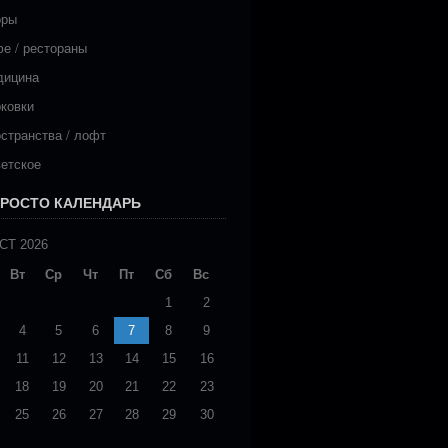
оры
е / рестораны
дицина
ковки
странства / лофт
етское
РОСТО КАЛЕНДАРЬ
СТ 2026
Вт
Ср
Чт
Пт
Сб
Вс
1
2
4
5
6
7
8
9
11
12
13
14
15
16
18
19
20
21
22
23
25
26
27
28
29
30