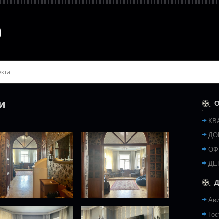
и
О
КВ
ДО
ОФ
ДЕ
Д
Ав
Гос